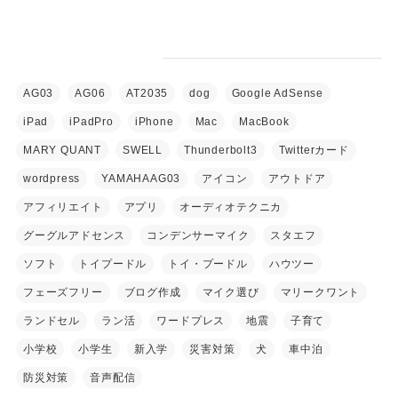
タグ
AG03
AG06
AT2035
dog
Google AdSense
iPad
iPadPro
iPhone
Mac
MacBook
MARY QUANT
SWELL
Thunderbolt3
Twitterカード
wordpress
YAMAHAAG03
アイコン
アウトドア
アフィリエイト
アプリ
オーディオテクニカ
グーグルアドセンス
コンデンサーマイク
スタエフ
ソフト
トイプードル
トイ・プードル
ハウツー
フェーズフリー
ブログ作成
マイク選び
マリークワント
ランドセル
ラン活
ワードプレス
地震
子育て
小学校
小学生
新入学
災害対策
犬
車中泊
防災対策
音声配信