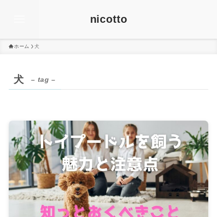
nicotto
ホーム
犬
犬
– tag –